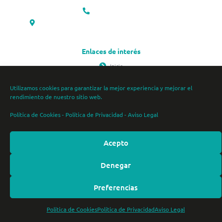
(+34) 983 04 16 90
C/ del Monasterio de Santa María de Montserrat, 7. Valladolid
Enlaces de interés
Inicio
Reservas
Utilizamos cookies para garantizar la mejor experiencia y mejorar el
rendimiento de nuestro sitio web.
Política de Privacidad
Política de Cookies
Política de Cookies
-
Política de Privacidad
-
Aviso Legal
Aviso Legal
Acepto
Copyright © 2026 Clínica El Moral - Psicotécnico Villa del Prado | Todos los derechos reservados
Denegar
Sitio web diseñado por Ana Montero
Preferencias
Política de Cookies
Política de Privacidad
Aviso Legal