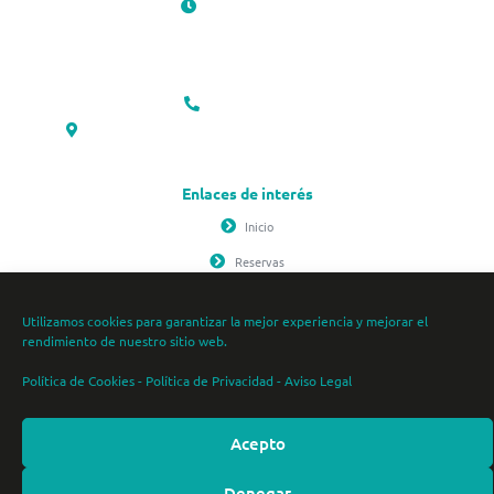
Horario de apertura
Lunes – Viernes: 10:00 – 13:20 / 17:00 – 20:00
Sábados: 10:00 – 14:00
Domingos: Cerrado
(+34) 983 04 16 90
C/ del Monasterio de Santa María de Montserrat, 7. Valladolid
Enlaces de interés
Inicio
Reservas
Política de Privacidad
Utilizamos cookies para garantizar la mejor experiencia y mejorar el
Política de Cookies
rendimiento de nuestro sitio web.
Aviso Legal
Política de Cookies
-
Política de Privacidad
-
Aviso Legal
Copyright © 2026 Clínica El Moral - Psicotécnico Villa del Prado | Todos los derechos reservados
Acepto
Sitio web diseñado por Ana Montero
Denegar