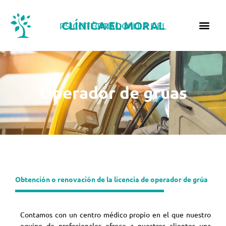
Ir
al
CLÍNICA EL MORAL
PSICOTÉCNICO VILLA DEL PRADO
contenido
Operador de gruas
Obtención o renovación de la licencia de operador de grúa
Contamos con un centro médico propio en el que nuestro
equipo de profesionales ofrece a nuestros clientes una